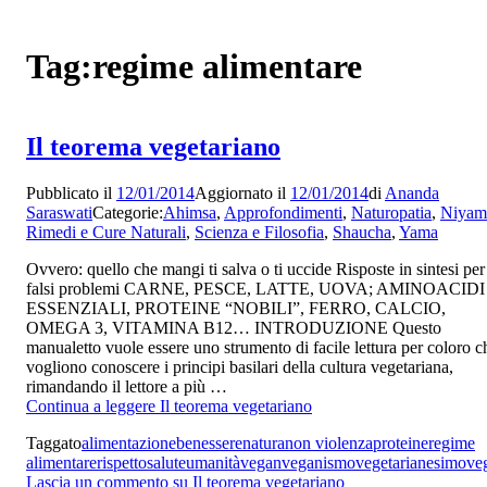
Tag:
regime alimentare
Il teorema vegetariano
Pubblicato il
12/01/2014
Aggiornato il
12/01/2014
di
Ananda
Saraswati
Categorie:
Ahimsa
,
Approfondimenti
,
Naturopatia
,
Niyam
Rimedi e Cure Naturali
,
Scienza e Filosofia
,
Shaucha
,
Yama
Ovvero: quello che mangi ti salva o ti uccide Risposte in sintesi per
falsi problemi CARNE, PESCE, LATTE, UOVA; AMINOACIDI
ESSENZIALI, PROTEINE “NOBILI”, FERRO, CALCIO,
OMEGA 3, VITAMINA B12… INTRODUZIONE Questo
manualetto vuole essere uno strumento di facile lettura per coloro c
vogliono conoscere i principi basilari della cultura vegetariana,
rimandando il lettore a più …
Continua a leggere
Il teorema vegetariano
Taggato
alimentazione
benessere
natura
non violenza
proteine
regime
alimentare
rispetto
salute
umanità
vegan
veganismo
vegetarianesimo
ve
Lascia un commento
su Il teorema vegetariano