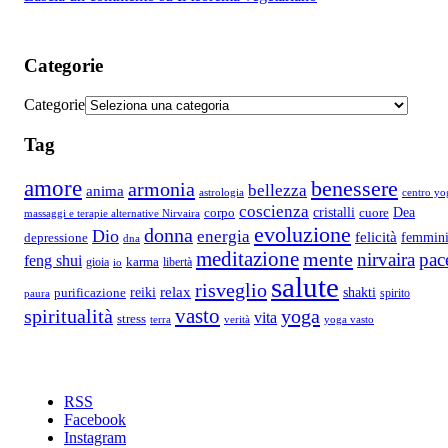
Categorie
Categorie
Tag
amore
benessere
armonia
bellezza
anima
astrologia
centro yo
coscienza
Dea
corpo
cristalli
cuore
massaggi e terapie alternative Nirvaira
evoluzione
donna
Dio
energia
felicità
femmini
depressione
dna
meditazione
mente
nirvaira
pac
feng shui
gioia
karma
libertà
io
salute
risveglio
relax
reiki
shakti
purificazione
spirito
paura
vasto
spiritualità
yoga
vita
stress
terra
verità
yoga vasto
RSS
Facebook
Instagram