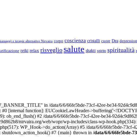
coscienza
Dea
corpo
cristalli
cuore
depressio
assaggi e terapie alternative Nirvaira
salute
risveglio
spiritualità
relax
reiki
shakti
urificazione
spirito
_BANNER_TITLE" in /data/6/6/66fe5bde-73cf-42ee-be34-92d4c9d86
e: #0 [internal function]: EUCookieLawHeader->buffering('<!DOCTYPE 
9): ob_end_flush() #2 /data/6/6/66fe5bde-73cf-42ee-be34-92d4c9d862
4c9d862b8/nirvaira.org/web/wopr/wp-includes/class-wp-hook.php(334)
.php(517): WP_Hook->do_action(Array) #5 /data/6/6/66fe5bde-73cf-
on]: shutdown_action_hook() #7 {main} thrown in
/data/6/6/66fe5bde-