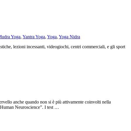
udra Yoga
,
Yantra Yoga
,
Yoga
,
Yoga Nidra
iche, lezioni incessanti, videogiochi, centri commerciali, e gli sport
ervello anche quando non si è più attivamente coinvolti nella
in Human Neuroscience”. I test …