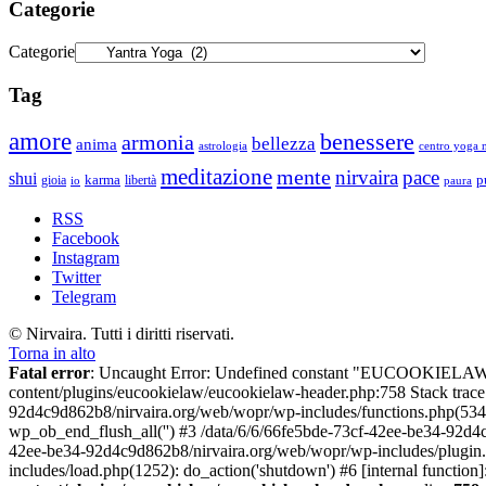
Categorie
Categorie
Tag
amore
benessere
armonia
bellezza
anima
astrologia
centro yoga m
meditazione
mente
nirvaira
pace
shui
p
gioia
karma
libertà
io
paura
RSS
Facebook
Instagram
Twitter
Telegram
© Nirvaira. Tutti i diritti riservati.
Torna in alto
Fatal error
: Uncaught Error: Undefined constant "EUCOOKIELAW
content/plugins/eucookielaw/eucookielaw-header.php:758 Stack trac
92d4c9d862b8/nirvaira.org/web/wopr/wp-includes/functions.php(534
wp_ob_end_flush_all('') #3 /data/6/6/66fe5bde-73cf-42ee-be34-92d
42ee-be34-92d4c9d862b8/nirvaira.org/web/wopr/wp-includes/plugin
includes/load.php(1252): do_action('shutdown') #6 [internal functi