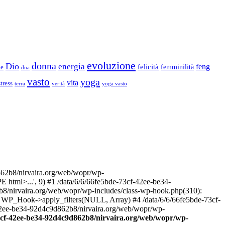
evoluzione
donna
Dio
energia
felicità
feng
femminilità
ne
dna
vasto
yoga
vita
stress
terra
verità
yoga vasto
2b8/nirvaira.org/web/wopr/wp-
html>...', 9) #1 /data/6/6/66fe5bde-73cf-42ee-be34-
b8/nirvaira.org/web/wopr/wp-includes/class-wp-hook.php(310):
: WP_Hook->apply_filters(NULL, Array) #4 /data/6/6/66fe5bde-73cf-
42ee-be34-92d4c9d862b8/nirvaira.org/web/wopr/wp-
73cf-42ee-be34-92d4c9d862b8/nirvaira.org/web/wopr/wp-