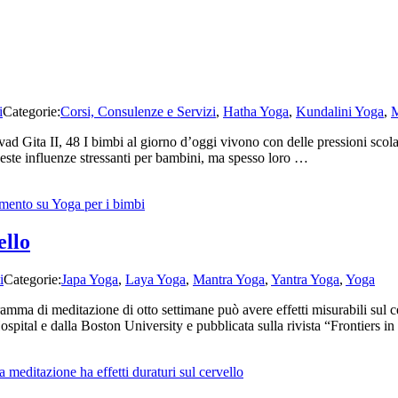
i
Categorie:
Corsi, Consulenze e Servizi
,
Hatha Yoga
,
Kundalini Yoga
,
M
d Gita II, 48 I bimbi al giorno d’oggi vivono con delle pressioni scolast
ueste influenze stressanti per bambini, ma spesso loro …
mmento
su Yoga per i bimbi
ello
i
Categorie:
Japa Yoga
,
Laya Yoga
,
Mantra Yoga
,
Yantra Yoga
,
Yoga
mma di meditazione di otto settimane può avere effetti misurabili sul c
spital e dalla Boston University e pubblicata sulla rivista “Frontiers 
a meditazione ha effetti duraturi sul cervello