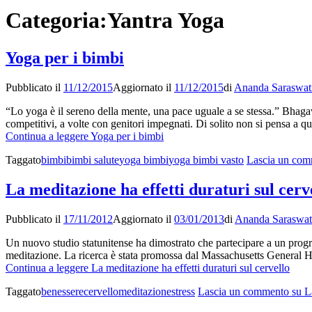
Categoria:
Yantra Yoga
Yoga per i bimbi
Pubblicato il
11/12/2015
Aggiornato il
11/12/2015
di
Ananda Saraswat
“Lo yoga è il sereno della mente, una pace uguale a se stessa.” Bhagava
competitivi, a volte con genitori impegnati. Di solito non si pensa a q
Continua a leggere
Yoga per i bimbi
Taggato
bimbi
bimbi salute
yoga bimbi
yoga bimbi vasto
Lascia un co
La meditazione ha effetti duraturi sul cerv
Pubblicato il
17/11/2012
Aggiornato il
03/01/2013
di
Ananda Saraswat
Un nuovo studio statunitense ha dimostrato che partecipare a un progra
meditazione. La ricerca è stata promossa dal Massachusetts General Ho
Continua a leggere
La meditazione ha effetti duraturi sul cervello
Taggato
benessere
cervello
meditazione
stress
Lascia un commento
su L