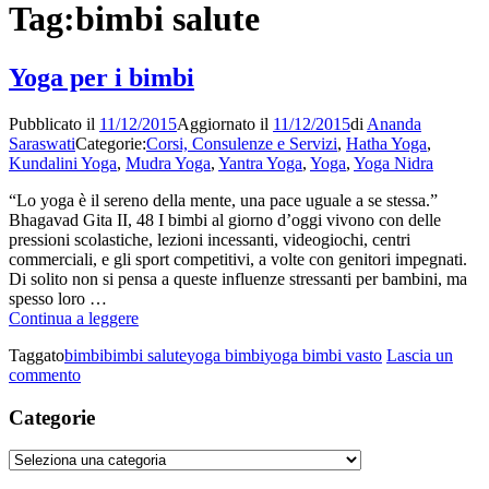
Tag:
bimbi salute
Yoga per i bimbi
Pubblicato il
11/12/2015
Aggiornato il
11/12/2015
di
Ananda
Saraswati
Categorie:
Corsi, Consulenze e Servizi
,
Hatha Yoga
,
Kundalini Yoga
,
Mudra Yoga
,
Yantra Yoga
,
Yoga
,
Yoga Nidra
“Lo yoga è il sereno della mente, una pace uguale a se stessa.”
Bhagavad Gita II, 48 I bimbi al giorno d’oggi vivono con delle
pressioni scolastiche, lezioni incessanti, videogiochi, centri
commerciali, e gli sport competitivi, a volte con genitori impegnati.
Di solito non si pensa a queste influenze stressanti per bambini, ma
spesso loro …
Yoga
Continua a leggere
per
Taggato
bimbi
bimbi salute
yoga bimbi
yoga bimbi vasto
Lascia un
i
su
commento
bimbi
Yoga
per
Categorie
i
bimbi
Categorie