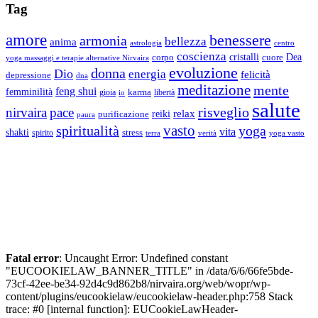
Tag
amore
benessere
armonia
bellezza
anima
astrologia
centro
coscienza
Dea
corpo
cristalli
cuore
yoga massaggi e terapie alternative Nirvaira
evoluzione
donna
Dio
energia
felicità
depressione
dna
meditazione
mente
feng shui
femminilità
gioia
karma
libertà
io
salute
risveglio
nirvaira
pace
relax
reiki
purificazione
paura
vasto
spiritualità
yoga
vita
shakti
spirito
stress
terra
verità
yoga vasto
Fatal error
: Uncaught Error: Undefined constant
"EUCOOKIELAW_BANNER_TITLE" in /data/6/6/66fe5bde-
73cf-42ee-be34-92d4c9d862b8/nirvaira.org/web/wopr/wp-
content/plugins/eucookielaw/eucookielaw-header.php:758 Stack
trace: #0 [internal function]: EUCookieLawHeader-