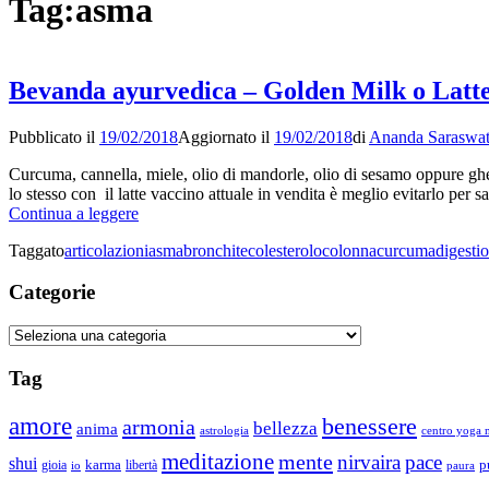
Tag:
asma
contenuto
Bevanda ayurvedica – Golden Milk o Latt
Pubblicato il
19/02/2018
Aggiornato il
19/02/2018
di
Ananda Saraswat
Curcuma, cannella, miele, olio di mandorle, olio di sesamo oppure ghee,
lo stesso con il latte vaccino attuale in vendita è meglio evitarlo per 
Bevanda
Continua a leggere
ayurvedica
Taggato
articolazioni
asma
bronchite
colesterolo
colonna
curcuma
digesti
–
Golden
Categorie
Milk
o
Latte
Categorie
d’Oro
Tag
amore
benessere
armonia
bellezza
anima
astrologia
centro yoga m
meditazione
mente
nirvaira
pace
shui
p
gioia
karma
libertà
io
paura