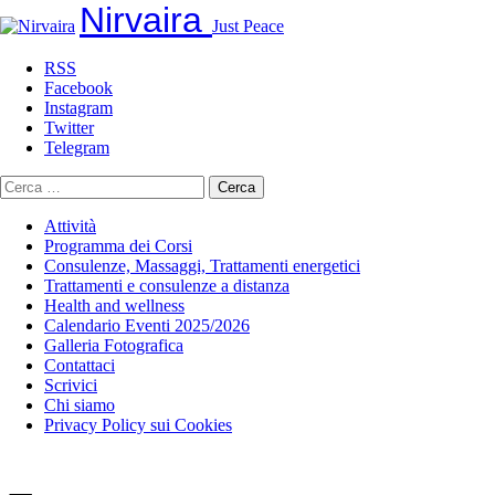
Nirvaira
Just Peace
RSS
Facebook
Instagram
Twitter
Telegram
Ricerca
per:
Attività
Programma dei Corsi
Consulenze, Massaggi, Trattamenti energetici
Trattamenti e consulenze a distanza
Health and wellness
Calendario Eventi 2025/2026
Galleria Fotografica
Contattaci
Scrivici
Chi siamo
Privacy Policy sui Cookies
Salta
al