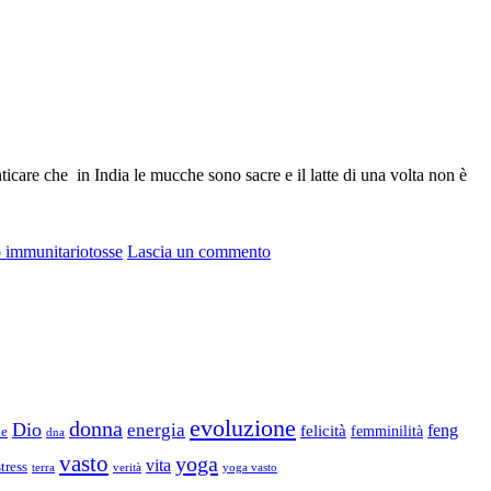
ticare che in India le mucche sono sacre e il latte di una volta non è
su
o immunitario
tosse
Lascia un commento
Bevanda
ayurvedica
–
Golden
Milk
o
Latte
d’Oro
evoluzione
donna
Dio
energia
felicità
feng
femminilità
ne
dna
vasto
yoga
vita
stress
terra
verità
yoga vasto