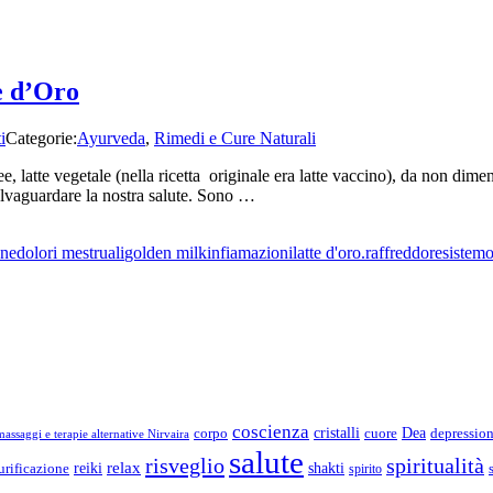
e d’Oro
i
Categorie:
Ayurveda
,
Rimedi e Cure Naturali
 latte vegetale (nella ricetta originale era latte vaccino), da non dimen
salvaguardare la nostra salute. Sono …
one
dolori mestruali
golden milk
infiamazioni
latte d'oro.
raffreddore
sistem
coscienza
Dea
corpo
cristalli
cuore
depressio
assaggi e terapie alternative Nirvaira
salute
risveglio
spiritualità
relax
reiki
shakti
urificazione
spirito