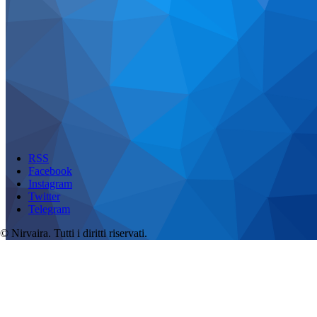
RSS
Facebook
Instagram
Twitter
Telegram
© Nirvaira. Tutti i diritti riservati.
Menu
Attività
Programma dei Corsi
Consulenze, Massaggi, Trattamenti energetici
Trattamenti e consulenze a distanza