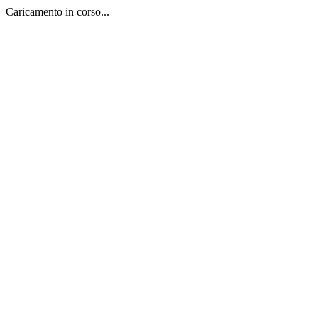
Caricamento in corso...
Salta
al
contenuto