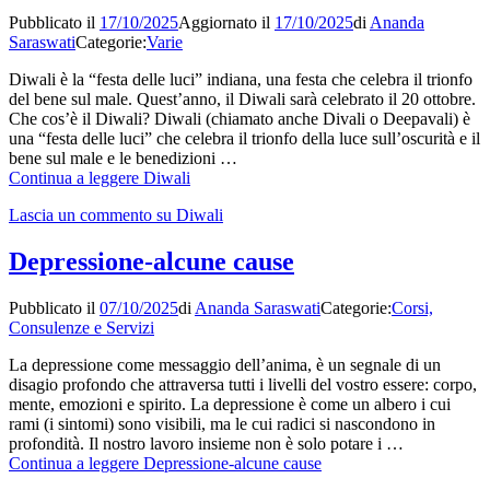
Pubblicato il
17/10/2025
Aggiornato il
17/10/2025
di
Ananda
Saraswati
Categorie:
Varie
Diwali è la “festa delle luci” indiana, una festa che celebra il trionfo
del bene sul male. Quest’anno, il Diwali sarà celebrato il 20 ottobre.
Che cos’è il Diwali? Diwali (chiamato anche Divali o Deepavali) è
una “festa delle luci” che celebra il trionfo della luce sull’oscurità e il
bene sul male e le benedizioni …
Continua a leggere
Diwali
Lascia un commento
su Diwali
Depressione-alcune cause
Pubblicato il
07/10/2025
di
Ananda Saraswati
Categorie:
Corsi,
Consulenze e Servizi
La depressione come messaggio dell’anima, è un segnale di un
disagio profondo che attraversa tutti i livelli del vostro essere: corpo,
mente, emozioni e spirito. La depressione è come un albero i cui
rami (i sintomi) sono visibili, ma le cui radici si nascondono in
profondità. Il nostro lavoro insieme non è solo potare i …
Continua a leggere
Depressione-alcune cause