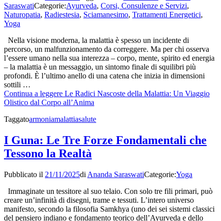
Saraswati
Categorie:
Ayurveda
,
Corsi, Consulenze e Servizi
,
Naturopatia
,
Radiestesia
,
Sciamanesimo
,
Trattamenti Energetici
,
Yoga
Nella visione moderna, la malattia è spesso un incidente di
percorso, un malfunzionamento da correggere. Ma per chi osserva
l’essere umano nella sua interezza – corpo, mente, spirito ed energia
– la malattia è un messaggio, un sintomo finale di squilibri più
profondi. È l’ultimo anello di una catena che inizia in dimensioni
sottili …
Continua a leggere
Le Radici Nascoste della Malattia: Un Viaggio
Olistico dal Corpo all’Anima
Taggato
armonia
malattia
salute
I Guna: Le Tre Forze Fondamentali che
Tessono la Realtà
Pubblicato il
21/11/2025
di
Ananda Saraswati
Categorie:
Yoga
Immaginate un tessitore al suo telaio. Con solo tre fili primari, può
creare un’infinità di disegni, trame e tessuti. L’intero universo
manifesto, secondo la filosofia Samkhya (uno dei sei sistemi classici
del pensiero indiano e fondamento teorico dell’Ayurveda e dello