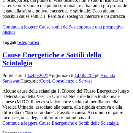
L’osteoporosi, dal punto di vista olistico, non è solo il risultato di
carenze nutrizionali o squilibri ormonali, ma ha radici più profonde
legate alla sfera emotiva, energetica e spirituale. Ecco alcune
possibili cause sottili: 1. Perdita di sostegno interiore e insicurezza
…
Continua a leggere
Cause sottili dell’osteoporosi: una prospettiva
olistica
Taggato
osteoporosi
Cause Energetiche e Sottili della
Sciatalgia
Pubblicato il
14/06/2025
Aggiornato il
14/06/2025
di
Ananda
Saraswati
Categorie:
Corsi, Consulenze e Servizi
Alcune cause della sciatalgia 1. Blocco del Flusso Energetico lungo
il Meridiano della Vescica Urinaria Nella medicina tradizionale
cinese (MTC), il nervo sciatico corre vicino al meridiano della
Vescica Urinaria, associato alla paura, alla rigidità emotiva e alla
difficoltà di “lasciar andare”. Possibile causa: Accumulo di paure
inconsce, ansia legata al futuro o traumi passati …
Continua a leggere
Cause Energetiche e Sottili della Sciatalgia