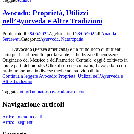
Taggato
sciatica
Avocado: Proprietà, Utilizzi
nell’Ayurveda e Altre Tradizioni
Pubblicato il
28/05/2025
Aggiornato il
28/05/2025
di
Ananda
Saraswati
Categorie:
Ayurveda
,
Naturopatia
L’avocado (Persea americana) è un frutto ricco di nutrienti,
noto per i suoi benefici per la salute, la bellezza e il benessere.
Originario del Messico e dell’America Centrale, oggi è coltivato in
molte parti del mondo. Oltre al suo uso culinario, l’avocado ha un
ruolo importante in diverse medicine tradizionali, tra …
Continua a leggere
Avocado: Proprietà, Utilizzi nell’Ayurveda e
Altre Tradizioni
Taggato
antiinfiammatorio
avocado
maschera
Navigazione articoli
Articoli meno recenti
Articoli seguenti
Categorie