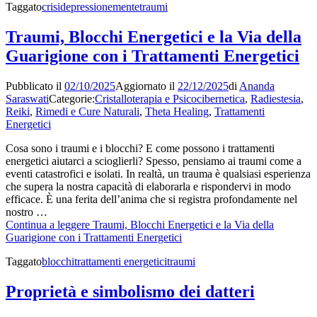
Taggato
crisi
depressione
mente
traumi
Traumi, Blocchi Energetici e la Via della
Guarigione con i Trattamenti Energetici
Pubblicato il
02/10/2025
Aggiornato il
22/12/2025
di
Ananda
Saraswati
Categorie:
Cristalloterapia e Psicocibernetica
,
Radiestesia
,
Reiki
,
Rimedi e Cure Naturali
,
Theta Healing
,
Trattamenti
Energetici
Cosa sono i traumi e i blocchi? E come possono i trattamenti
energetici aiutarci a scioglierli? Spesso, pensiamo ai traumi come a
eventi catastrofici e isolati. In realtà, un trauma è qualsiasi esperienza
che supera la nostra capacità di elaborarla e rispondervi in modo
efficace. È una ferita dell’anima che si registra profondamente nel
nostro …
Continua a leggere
Traumi, Blocchi Energetici e la Via della
Guarigione con i Trattamenti Energetici
Taggato
blocchi
trattamenti energetici
traumi
Proprietà e simbolismo dei datteri