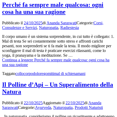
Perché fa sempre male qualcosa: ogni
cosa ha una sua ragione
Pubblicato il
24/10/2025
di
Ananda Saraswati
Categorie:
Corsi,
Consulenze e Servizi
,
Naturopatia
,
Radiestesia
Il corpo umano è un sistema sorprendente, in cui tutto è collegato: 1.
Mal di testa Se sei costantemente sotto stress e affronti carichi
pesanti, non sorprenderti se ti fa male la testa. Il modo migliore per
sconfiggere il mal di testa è praticare esercizi rilassanti, come lo
yoga, il pranayama e la meditazione. Se …
Continua a leggere
Perché fa sempre male qualcosa: ogni cosa ha
una sua ragione
Taggato
collo
corpo
dolore
gomiti
mal di schiena
mani
Il Polline d’Api – Un Superalimento della
Natura
Pubblicato il
22/10/2025
Aggiornato il
22/10/2025
di
Ananda
Saraswati
Categorie:
Ayurveda
,
Naturopatia
,
Prodotti Naturisti
In naturopatia, consideriamo il polline un ricostituente e adattogeno