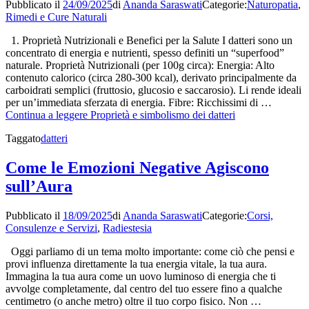
Pubblicato il
24/09/2025
di
Ananda Saraswati
Categorie:
Naturopatia
,
Rimedi e Cure Naturali
1. Proprietà Nutrizionali e Benefici per la Salute I datteri sono un
concentrato di energia e nutrienti, spesso definiti un “superfood”
naturale. Proprietà Nutrizionali (per 100g circa): Energia: Alto
contenuto calorico (circa 280-300 kcal), derivato principalmente da
carboidrati semplici (fruttosio, glucosio e saccarosio). Li rende ideali
per un’immediata sferzata di energia. Fibre: Ricchissimi di …
Continua a leggere
Proprietà e simbolismo dei datteri
Taggato
datteri
Come le Emozioni Negative Agiscono
sull’Aura
Pubblicato il
18/09/2025
di
Ananda Saraswati
Categorie:
Corsi,
Consulenze e Servizi
,
Radiestesia
Oggi parliamo di un tema molto importante: come ciò che pensi e
provi influenza direttamente la tua energia vitale, la tua aura.
Immagina la tua aura come un uovo luminoso di energia che ti
avvolge completamente, dal centro del tuo essere fino a qualche
centimetro (o anche metro) oltre il tuo corpo fisico. Non …