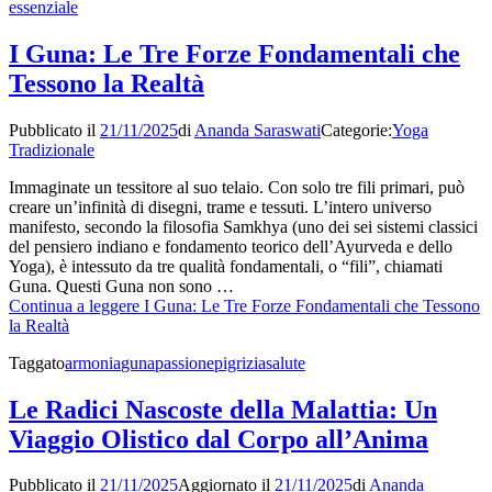
essenziale
I Guna: Le Tre Forze Fondamentali che
Tessono la Realtà
Pubblicato il
21/11/2025
di
Ananda Saraswati
Categorie:
Yoga
Tradizionale
Immaginate un tessitore al suo telaio. Con solo tre fili primari, può
creare un’infinità di disegni, trame e tessuti. L’intero universo
manifesto, secondo la filosofia Samkhya (uno dei sei sistemi classici
del pensiero indiano e fondamento teorico dell’Ayurveda e dello
Yoga), è intessuto da tre qualità fondamentali, o “fili”, chiamati
Guna. Questi Guna non sono …
Continua a leggere
I Guna: Le Tre Forze Fondamentali che Tessono
la Realtà
Taggato
armonia
guna
passione
pigrizia
salute
Le Radici Nascoste della Malattia: Un
Viaggio Olistico dal Corpo all’Anima
Pubblicato il
21/11/2025
Aggiornato il
21/11/2025
di
Ananda