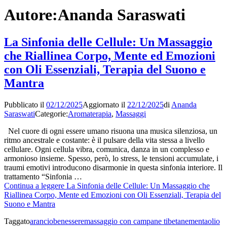
Autore:
Ananda Saraswati
La Sinfonia delle Cellule: Un Massaggio
che Riallinea Corpo, Mente ed Emozioni
con Oli Essenziali, Terapia del Suono e
Mantra
Pubblicato il
02/12/2025
Aggiornato il
22/12/2025
di
Ananda
Saraswati
Categorie:
Aromaterapia
,
Massaggi
Nel cuore di ogni essere umano risuona una musica silenziosa, un
ritmo ancestrale e costante: è il pulsare della vita stessa a livello
cellulare. Ogni cellula vibra, comunica, danza in un complesso e
armonioso insieme. Spesso, però, lo stress, le tensioni accumulate, i
traumi emotivi introducono disarmonie in questa sinfonia interiore. Il
trattamento “Sinfonia …
Continua a leggere
La Sinfonia delle Cellule: Un Massaggio che
Riallinea Corpo, Mente ed Emozioni con Oli Essenziali, Terapia del
Suono e Mantra
Taggato
arancio
benessere
massaggio con campane tibetane
menta
olio