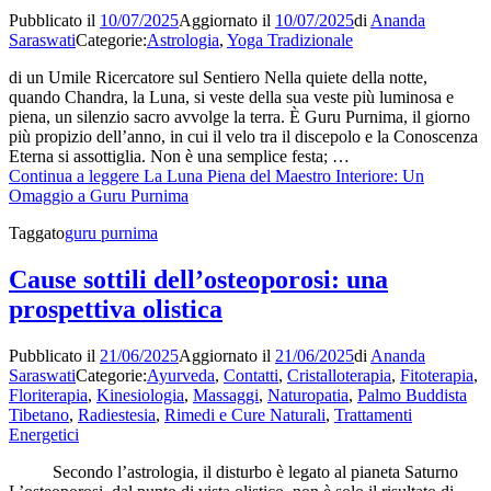
Pubblicato il
10/07/2025
Aggiornato il
10/07/2025
di
Ananda
Saraswati
Categorie:
Astrologia
,
Yoga Tradizionale
di un Umile Ricercatore sul Sentiero Nella quiete della notte,
quando Chandra, la Luna, si veste della sua veste più luminosa e
piena, un silenzio sacro avvolge la terra. È Guru Purnima, il giorno
più propizio dell’anno, in cui il velo tra il discepolo e la Conoscenza
Eterna si assottiglia. Non è una semplice festa; …
Continua a leggere
La Luna Piena del Maestro Interiore: Un
Omaggio a Guru Purnima
Taggato
guru purnima
Cause sottili dell’osteoporosi: una
prospettiva olistica
Pubblicato il
21/06/2025
Aggiornato il
21/06/2025
di
Ananda
Saraswati
Categorie:
Ayurveda
,
Contatti
,
Cristalloterapia
,
Fitoterapia
,
Floriterapia
,
Kinesiologia
,
Massaggi
,
Naturopatia
,
Palmo Buddista
Tibetano
,
Radiestesia
,
Rimedi e Cure Naturali
,
Trattamenti
Energetici
Secondo l’astrologia, il disturbo è legato al pianeta Saturno