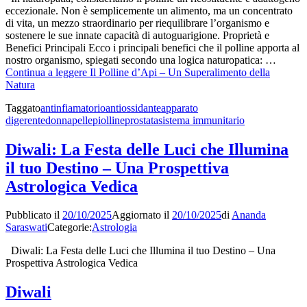
eccezionale. Non è semplicemente un alimento, ma un concentrato
di vita, un mezzo straordinario per riequilibrare l’organismo e
sostenere le sue innate capacità di autoguarigione. Proprietà e
Benefici Principali Ecco i principali benefici che il polline apporta al
nostro organismo, spiegati secondo una logica naturopatica: …
Continua a leggere
Il Polline d’Api – Un Superalimento della
Natura
Taggato
antinfiamatorio
antiossidante
apparato
digerente
donna
pelle
piolline
prostata
sistema immunitario
Diwali: La Festa delle Luci che Illumina
il tuo Destino – Una Prospettiva
Astrologica Vedica
Pubblicato il
20/10/2025
Aggiornato il
20/10/2025
di
Ananda
Saraswati
Categorie:
Astrologia
Diwali: La Festa delle Luci che Illumina il tuo Destino – Una
Prospettiva Astrologica Vedica
Diwali