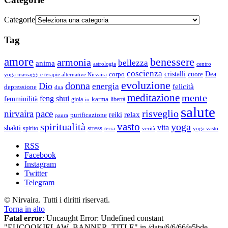
Categorie
Tag
amore
benessere
armonia
bellezza
anima
astrologia
centro
coscienza
Dea
corpo
cristalli
cuore
yoga massaggi e terapie alternative Nirvaira
evoluzione
donna
Dio
energia
felicità
depressione
dna
meditazione
mente
feng shui
femminilità
gioia
karma
libertà
io
salute
risveglio
nirvaira
pace
relax
reiki
purificazione
paura
vasto
spiritualità
yoga
vita
shakti
spirito
stress
terra
verità
yoga vasto
RSS
Facebook
Instagram
Twitter
Telegram
© Nirvaira. Tutti i diritti riservati.
Torna in alto
Fatal error
: Uncaught Error: Undefined constant
"EUCOOKIELAW_BANNER_TITLE" in /data/6/6/66fe5bde-