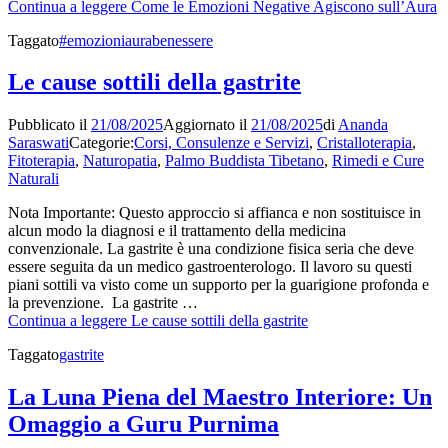
Continua a leggere
Come le Emozioni Negative Agiscono sull’Aura
Taggato
#emozioni
aura
benessere
Le cause sottili della gastrite
Pubblicato il
21/08/2025
Aggiornato il
21/08/2025
di
Ananda
Saraswati
Categorie:
Corsi, Consulenze e Servizi
,
Cristalloterapia
,
Fitoterapia
,
Naturopatia
,
Palmo Buddista Tibetano
,
Rimedi e Cure
Naturali
Nota Importante: Questo approccio si affianca e non sostituisce in
alcun modo la diagnosi e il trattamento della medicina
convenzionale. La gastrite è una condizione fisica seria che deve
essere seguita da un medico gastroenterologo. Il lavoro su questi
piani sottili va visto come un supporto per la guarigione profonda e
la prevenzione. La gastrite …
Continua a leggere
Le cause sottili della gastrite
Taggato
gastrite
La Luna Piena del Maestro Interiore: Un
Omaggio a Guru Purnima