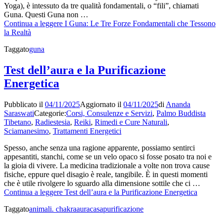
Yoga), è intessuto da tre qualità fondamentali, o “fili”, chiamati
Guna. Questi Guna non …
Continua a leggere
I Guna: Le Tre Forze Fondamentali che Tessono
la Realtà
Taggato
guna
Test dell’aura e la Purificazione
Energetica
Pubblicato il
04/11/2025
Aggiornato il
04/11/2025
di
Ananda
Saraswati
Categorie:
Corsi, Consulenze e Servizi
,
Palmo Buddista
Tibetano
,
Radiestesia
,
Reiki
,
Rimedi e Cure Naturali
,
Sciamanesimo
,
Trattamenti Energetici
Spesso, anche senza una ragione apparente, possiamo sentirci
appesantiti, stanchi, come se un velo opaco si fosse posato tra noi e
la gioia di vivere. La medicina tradizionale a volte non trova cause
fisiche, eppure quel disagio è reale, tangibile. È in questi momenti
che è utile rivolgere lo sguardo alla dimensione sottile che ci …
Continua a leggere
Test dell’aura e la Purificazione Energetica
Taggato
animali. chakra
aura
casa
purificazione